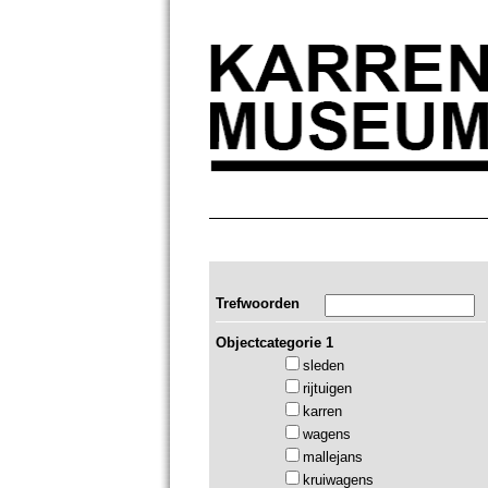
Trefwoorden
Objectcategorie 1
sleden
rijtuigen
karren
wagens
mallejans
kruiwagens