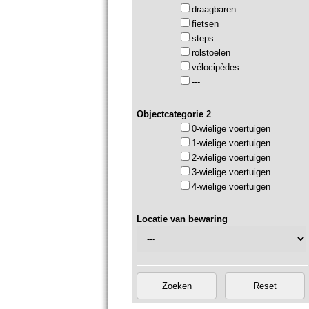
draagbaren
fietsen
steps
rolstoelen
vélocipèdes
---
Objectcategorie 2
0-wielige voertuigen
1-wielige voertuigen
2-wielige voertuigen
3-wielige voertuigen
4-wielige voertuigen
Locatie van bewaring