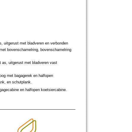
s, uitgerust met bladveren en verbonden
 met bovenschamelring, bovenschamelring
 as, uitgerust met bladveren vast
oog met bagagerek en halfopen
ank, en schutplank.
agecabine en halfopen koetsiercabine.