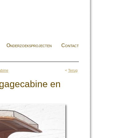
Onderzoeksprojecten
Contact
abine
<
Terug
gagecabine en