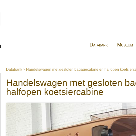
Databank
Museum
Databank
>
Handelswagen met gesloten bagagecabine en halfopen koetsierc
Handelswagen met gesloten ba
halfopen koetsiercabine