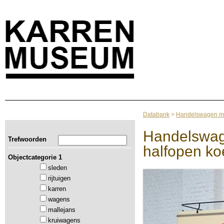
Databank
>
Handelswagen met
Handelswag
Trefwoorden
halfopen ko
Objectcategorie 1
sleden
rijtuigen
karren
wagens
mallejans
kruiwagens