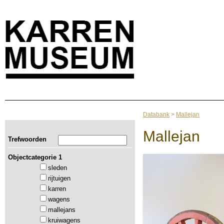
Databank
>
Mallejan
Mallejan
Trefwoorden
Objectcategorie 1
sleden
rijtuigen
karren
wagens
mallejans
kruiwagens