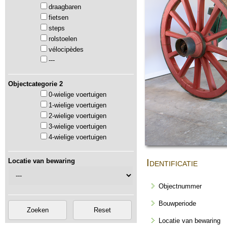
draagbaren
fietsen
steps
rolstoelen
vélocipèdes
---
Objectcategorie 2
0-wielige voertuigen
1-wielige voertuigen
2-wielige voertuigen
3-wielige voertuigen
4-wielige voertuigen
Locatie van bewaring
Identificatie
Objectnummer
Bouwperiode
Locatie van bewaring