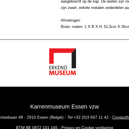
aangebracht op de kap. De wielen zijn r
zijn zwart, enkele metalen onderdelen aa
Afmetingen:
Bruto- maten: L X B X H: 51,5cm X 26
Karrenmuseum Essen vzw
ntsebaan 48 - 2910 Essen (België) - Tel
+32 (0)3 667 11 42
-
Contactf
BTW BE 0872 101 165 -
Privacy en Cookie verklaring