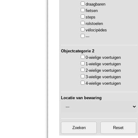
draagbaren
fietsen
steps
rolstoelen
vélocipèdes
---
Objectcategorie 2
0-wielige voertuigen
1-wielige voertuigen
2-wielige voertuigen
3-wielige voertuigen
4-wielige voertuigen
Locatie van bewaring