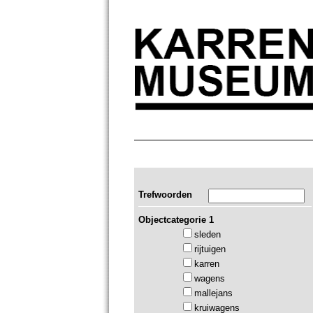
Trefwoorden
Objectcategorie 1
sleden
rijtuigen
karren
wagens
mallejans
kruiwagens