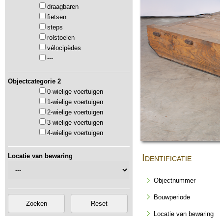
draagbaren
fietsen
steps
rolstoelen
vélocipèdes
---
Objectcategorie 2
0-wielige voertuigen
1-wielige voertuigen
2-wielige voertuigen
3-wielige voertuigen
4-wielige voertuigen
Locatie van bewaring
Identificatie
Objectnummer
Bouwperiode
Locatie van bewaring