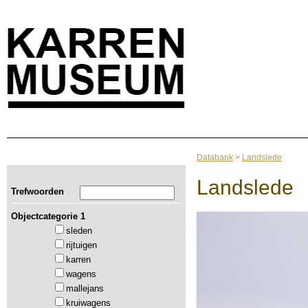
Databank
>
Landslede
Landslede
Trefwoorden
Objectcategorie 1
sleden
rijtuigen
karren
wagens
mallejans
kruiwagens