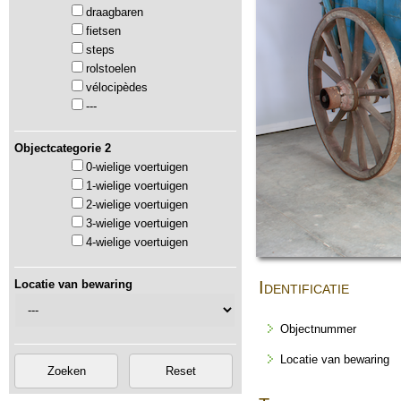
draagbaren
fietsen
steps
rolstoelen
vélocipèdes
---
Objectcategorie 2
0-wielige voertuigen
1-wielige voertuigen
2-wielige voertuigen
3-wielige voertuigen
4-wielige voertuigen
Locatie van bewaring
Identificatie
Objectnummer
Locatie van bewaring