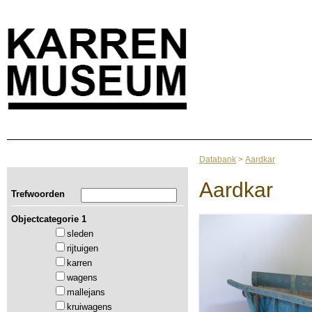
Databank
>
Aardkar
Aardkar
Trefwoorden
Objectcategorie 1
sleden
rijtuigen
karren
wagens
mallejans
kruiwagens