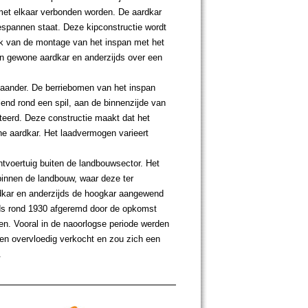
 met elkaar verbonden worden. De aardkar
gespannen staat. Deze kipconstructie wordt
jk van de montage van het inspan met het
en gewone aardkar en anderzijds over een
slaander. De berriebomen van het inspan
end rond een spil, aan de binnenzijde van
teerd. Deze constructie maakt dat het
ne aardkar. Het laadvermogen varieert
htvoertuig buiten de landbouwsector. Het
innen de landbouw, waar deze ter
dkar en anderzijds de hoogkar aangewend
ds rond 1930 afgeremd door de opkomst
n. Vooral in de naoorlogse periode werden
en overvloedig verkocht en zou zich een
.