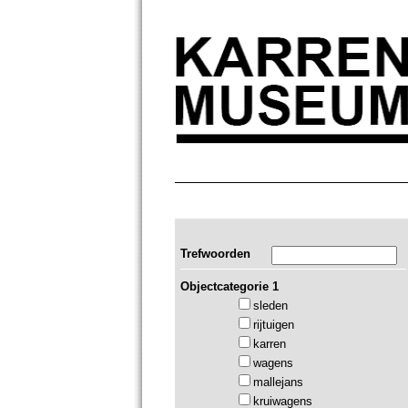
Trefwoorden
Objectcategorie 1
sleden
rijtuigen
karren
wagens
mallejans
kruiwagens