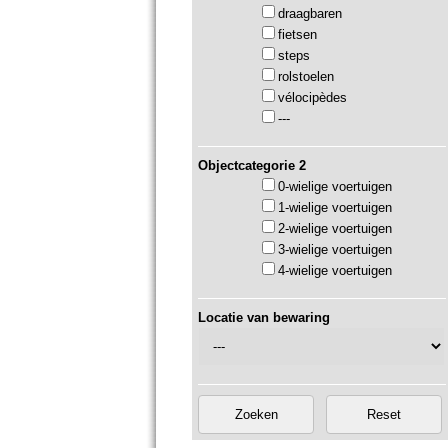
draagbaren
fietsen
steps
rolstoelen
vélocipèdes
---
Objectcategorie 2
0-wielige voertuigen
1-wielige voertuigen
2-wielige voertuigen
3-wielige voertuigen
4-wielige voertuigen
Locatie van bewaring