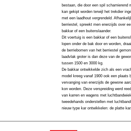
bestaan, die door een spil scharnierend
kan gekipt worden terwijl het trekdier in
met een laadhout vergrendeld. Afhankeli
berriestel, spreekt men enerzijds over e
bakkar of een buitenslaander.
Dit voertuig is een bakkar of een buiten
lopen onder de bak door en worden, draai
de berriebomen van het berriestel gemon
laadvlak groter is dan deze van de gewo
tussen 1500 en 3000 kg.
De bakkar ontwikkelde zich als een vrac
model kreeg vanaf 1900 ook een plaats b
vervanging van enerzijds de gewone aar
kon worden. Deze verspreiding werd ree
van karren en wagens met luchtbandwiele
tweedehands onderstellen met luchtband
nieuw type kar ontwikkelen: de platte kar