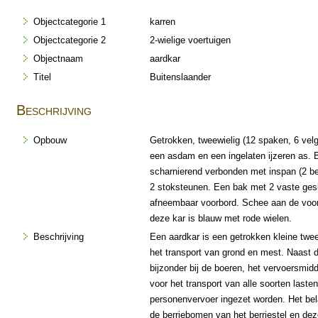
Objectcategorie 1
karren
Objectcategorie 2
2-wielige voertuigen
Objectnaam
aardkar
Titel
Buitenslaander
Beschrijving
Opbouw
Getrokken, tweewielig (12 spaken, 6 vel
een asdam en een ingelaten ijzeren as. B
scharnierend verbonden met inspan (2 b
2 stoksteunen. Een bak met 2 vaste gesl
afneembaar voorbord. Schee aan de voorz
deze kar is blauw met rode wielen.
Beschrijving
Een aardkar is een getrokken kleine tweew
het transport van grond en mest. Naast d
bijzonder bij de boeren, het vervoersmidd
voor het transport van alle soorten last
personenvervoer ingezet worden. Het bel
de berriebomen van het berriestel en deze