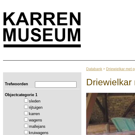
Databank
>
Driewielkar met 
Driewielkar
Trefwoorden
Objectcategorie 1
sleden
rijtuigen
karren
wagens
mallejans
kruiwagens