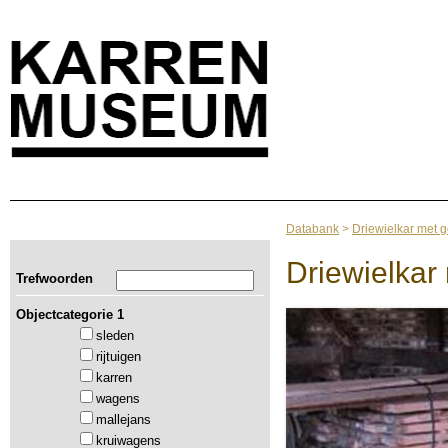
Databank
>
Driewielkar met 
Driewielkar
Trefwoorden
Objectcategorie 1
sleden
rijtuigen
karren
wagens
mallejans
kruiwagens