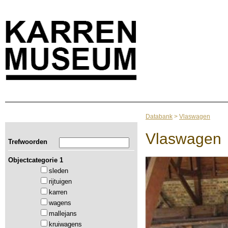
Databank
>
Vlaswagen
Vlaswagen
Trefwoorden
Objectcategorie 1
sleden
rijtuigen
karren
wagens
mallejans
kruiwagens