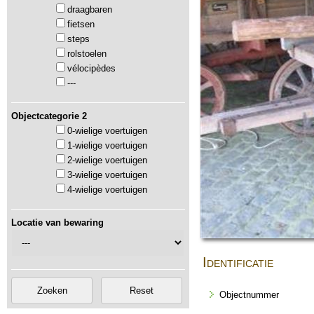
draagbaren
fietsen
steps
rolstoelen
vélocipèdes
---
Objectcategorie 2
0-wielige voertuigen
1-wielige voertuigen
2-wielige voertuigen
3-wielige voertuigen
4-wielige voertuigen
Locatie van bewaring
Identificatie
Objectnummer