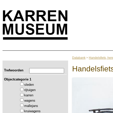
Databank
>
Handelsfiets, her
Handelsfiet
Trefwoorden
Objectcategorie 1
sleden
rijtuigen
karren
wagens
mallejans
kruiwagens