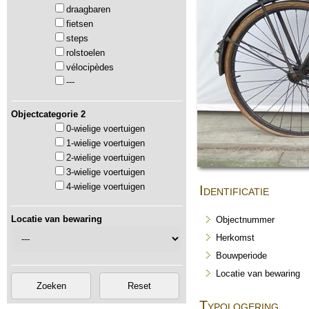
draagbaren
fietsen
steps
rolstoelen
vélocipèdes
---
Objectcategorie 2
0-wielige voertuigen
1-wielige voertuigen
2-wielige voertuigen
3-wielige voertuigen
4-wielige voertuigen
Identificatie
Locatie van bewaring
Objectnummer
Herkomst
Bouwperiode
Locatie van bewaring
Typologering