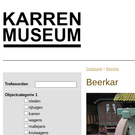
Databank
>
Beerkar
Beerkar
Trefwoorden
Objectcategorie 1
sleden
rijtuigen
karren
wagens
mallejans
kruiwagens