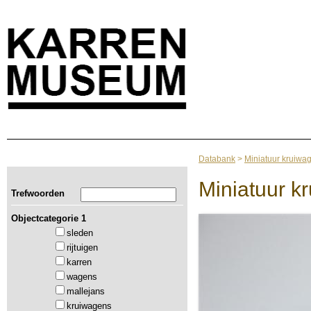
Databank
>
Miniatuur kruiwa
Miniatuur k
Trefwoorden
Objectcategorie 1
sleden
rijtuigen
karren
wagens
mallejans
kruiwagens