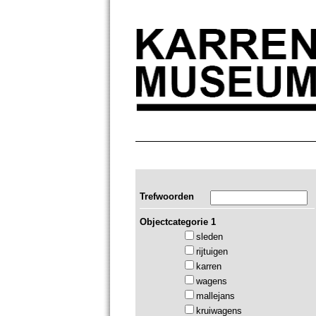
Trefwoorden
Objectcategorie 1
sleden
rijtuigen
karren
wagens
mallejans
kruiwagens