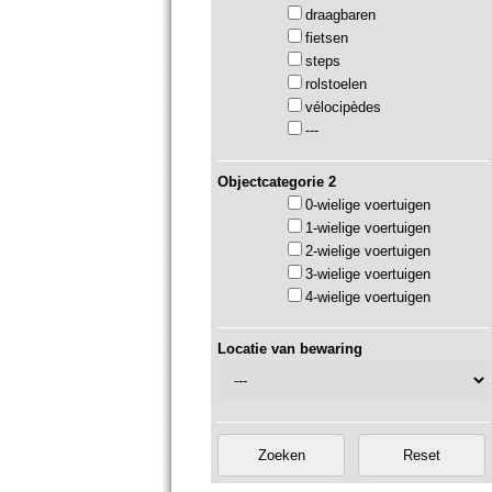
draagbaren
fietsen
steps
rolstoelen
vélocipèdes
---
Objectcategorie 2
0-wielige voertuigen
1-wielige voertuigen
2-wielige voertuigen
3-wielige voertuigen
4-wielige voertuigen
Locatie van bewaring