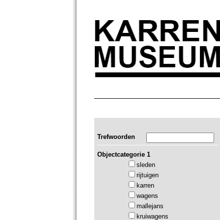
Trefwoorden
Objectcategorie 1
sleden
rijtuigen
karren
wagens
mallejans
kruiwagens