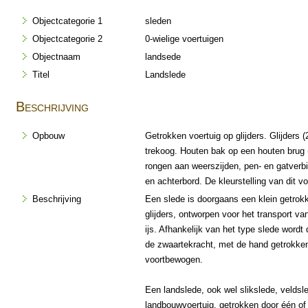
Objectcategorie 1
sleden
Objectcategorie 2
0-wielige voertuigen
Objectnaam
landsede
Titel
Landslede
Beschrijving
Opbouw
Getrokken voertuig op glijders. Glijders (
trekoog. Houten bak op een houten brug (3
rongen aan weerszijden, pen- en gatverb
en achterbord. De kleurstelling van dit vo
Beschrijving
Een slede is doorgaans een klein getrokk
glijders, ontworpen voor het transport v
ijs. Afhankelijk van het type slede wordt 
de zwaartekracht, met de hand getrokken
voortbewogen.
Een landslede, ook wel slikslede, veldsl
landbouwvoertuig, getrokken door één of