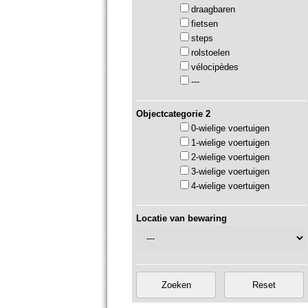
draagbaren
fietsen
steps
rolstoelen
vélocipèdes
---
Objectcategorie 2
0-wielige voertuigen
1-wielige voertuigen
2-wielige voertuigen
3-wielige voertuigen
4-wielige voertuigen
Locatie van bewaring