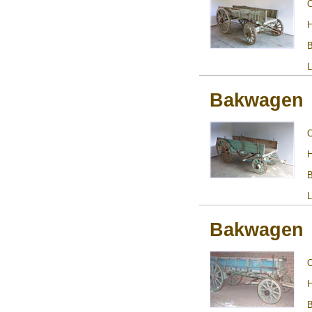
H
B
L
Bakwagen
H
B
L
Bakwagen
H
B