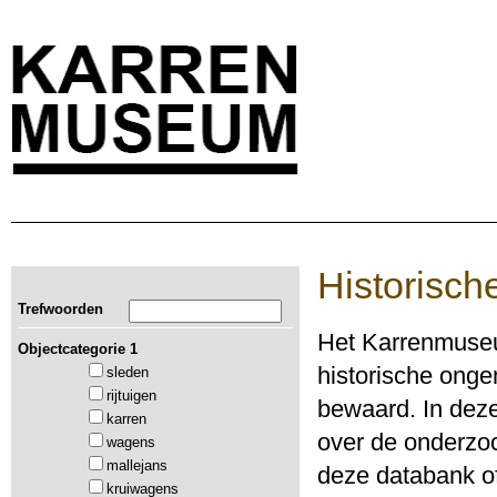
Historisch
Trefwoorden
Het Karrenmuseu
Objectcategorie 1
historische ong
sleden
rijtuigen
bewaard. In deze
karren
over de onderzoc
wagens
mallejans
deze databank of
kruiwagens