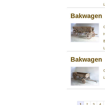
L
Bakwagen
H
B
L
Bakwagen
L
1
2
3
4