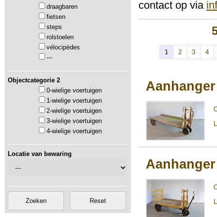
contact op via
i
draagbaren
fietsen
steps
rolstoelen
vélocipèdes
1
2
3
4
---
Objectcategorie 2
Aanhanger
0-wielige voertuigen
1-wielige voertuigen
2-wielige voertuigen
3-wielige voertuigen
L
4-wielige voertuigen
Locatie van bewaring
Aanhanger
L