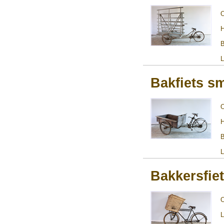
H
B
L
Bakfiets s
H
B
L
Bakkersfie
L