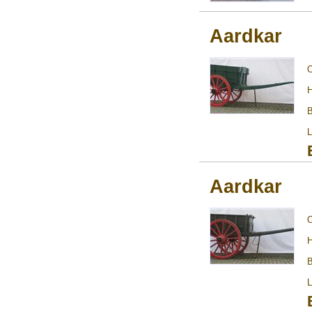
Aardkar
H
B
L
Aardkar
H
B
L